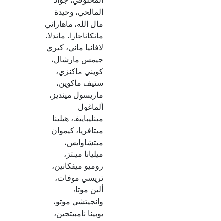
المخلوفي، جواد
المالحي، وحيدة
مال الله، ماهاراني
مانكاناجارا، ماندلا،
لافانيا ماني، كيري
جيمس مارشال،
كويني ماكنزي،
ستيف ماكوين،
ماريسول مينديز،
ألماغول
مينليباييفا، هيلينا
ميتافريا، كيموان
ميتشاوايس،
ميليانا مينتز،
روميو ميفكانين،
تريسي موفات،
ألين موتا،
وانجيتشي موتو،
يوبينا نامبيتجين،