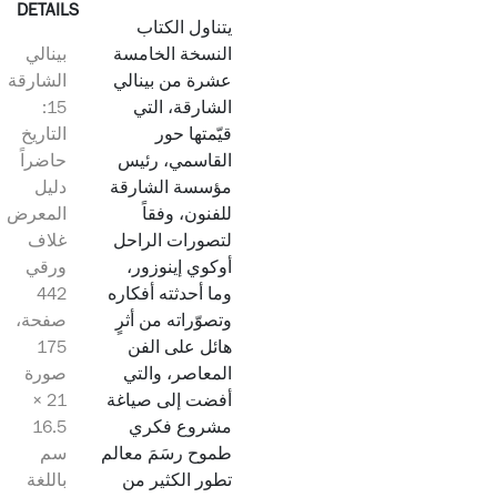
DETAILS
يتناول الكتاب
النسخة الخامسة
بينالي
عشرة من بينالي
الشارقة
الشارقة، التي
15:
قيّمتها حور
التاريخ
القاسمي، رئيس
حاضراً
مؤسسة الشارقة
دليل
للفنون، وفقاً
المعرض
لتصورات الراحل
غلاف
أوكوي إينوزور،
ورقي
وما أحدثته أفكاره
442
وتصوّراته من أثرٍ
صفحة،
هائل على الفن
175
المعاصر، والتي
صورة
أفضت إلى صياغة
21 ×
مشروع فكري
16.5
طموح رسَمَ معالم
سم
تطور الكثير من
باللغة