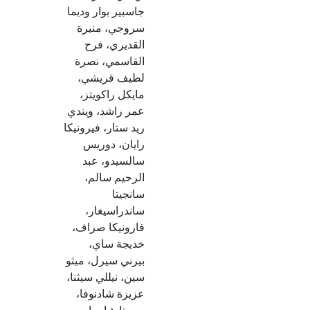
جاسبير بوار وديما
سروجي، منيرة
القديري، فرح
القاسمي، نصرة
لطيف قريشي،
مايكل راكويتز،
عمر راشد، ويندي
ريد ستار، فيرونيكا
رايان، دوريس
سالسيدو، عبد
الرحيم سالم،
سانجيتا
ساندراسيغار،
فارونيكا صراف،
خديجة ساي،
بيرني سيرل، ميثو
سين، نيللي سيثنا،
عزيزة شادنوفا،