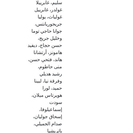
سليم، غابرييلا
غولدر، غابرييل
غولياث، يوليا
جريجوريانتس،
جوانا حاجي توما
وخليل جريج،
حسن حجاج، ديفيد
هامونز، أرتشانا
هاند، فتحي حسن،
منى حاطوم،
رشيد هديلي
وفرقة نيا، لبينا
حميد، لورا
هويرتاس ميلان،
سودت
إسماعيلوفا،
إسحاق جوليان،
صدام الجميلي،
باتريشيا