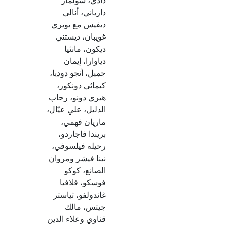
دادي، سولماز
دارياني، أنالي
ديفيس مع يويري
غويبان، ديستني
ديكون، مانثيا
دياوارا، إيمان
جميل، أنجو دوديا،
كيماثي دونكور،
هيري دونو، رحاب
الدليل، علي عيّال،
ماريان فهمي،
بريندا فاجاردو،
رحيله فيلسوفي،
نينا فيشر ومروان
الصانع، كوكو
فوسكو، فلافيا
غاندولفو، ثياستر
جيتس، مالك
قناوي وعلاء الدين