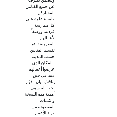
ويتضمن نصوصاً
عن جميع الفنانين
المشاركين،
ولمحة عامة على
كل ممارسة
فردية، ووصفاً
لأعمالهم
المعروضة. تم
تقسيم الفنانين
حسب المدينة
والمكان الذي
عرضوا أعمالهم
فيه، في حين
يناقش بيان القيّم
لحور القاسمي
أهمية هذه النسخة
والثيمات
المقصودة من
وراء الأعمال