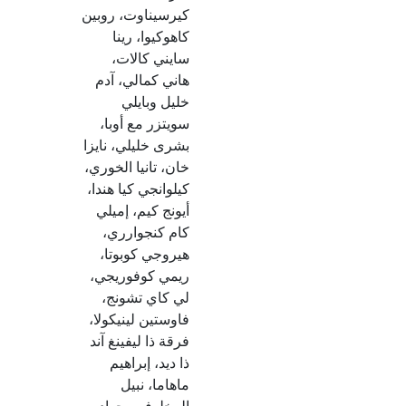
كيرسيناوت، روبين
كاهوكيوا، رينا
سايني كالات،
هاني كمالي، آدم
خليل وبايلي
سويتزر مع أوبا،
بشرى خليلي، نايزا
خان، تانيا الخوري،
كيلوانجي كيا هندا،
أيونج كيم، إميلي
كام كنجوارري،
هيروجي كوبوتا،
ريمي كوفوريجي،
لي كاي تشونج،
فاوستين لينيكولا،
فرقة ذا ليفينغ آند
ذا ديد، إبراهيم
ماهاما، نبيل