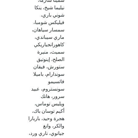
سميتا شارما،
نيليما شيخ، ينكا
شوني باري،
فيليكس شومبا،
سمسار سياهان،
ماري سيباندي،
كاهورانجياريكي
سميث، منيرة
الصلح، إينوتيق
ستورش، فيفان
سوندارام، باميلا
فاتسيمو
سونستروم، عبيد
سرور، هانك
ويليس توماس،
أكيم توسان باك،
هجرة وحيد، باربارا
والكر، وانغ
جيانوي، ناري ورد،