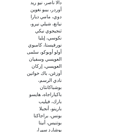
دالا ناصر، نيو ريد
أوردر، بيبو نغوين
دوي، مامي ديارا
نيانغ، شيلي نيرو،
ثنجيجوي نيكي
نكوسي، إيليا
نورفيستا، كامبوي
أولو أوبوكو، سلمى
العويسي وسفيان
العويسي، إركان
أوزغن، باك خواتين
نادي الرسم،
بوشباكانثان
باكياراجاه، هايسو
بارك، فيليب
بارينو، أنجيلا
بونس، براجاكتا
بوتنيس، أنيتا
بوشارد سيرا،