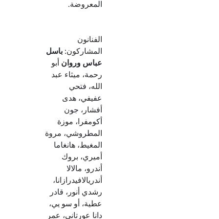
المعروضة.
الفنانون
المشاركون:
باسل
عباس وروان
أبو
رحمة، ميثاء عبد
الله، فتحي
عفيفي، هدى
أفشار، جون
أكومفرا، موزة
المطروشي، مروة
المغيط، هانغاما
أميري، بروك
أندرو، مالالا
أندريالافيدرازانا،
رشدي أنور، قادر
عطية، أو سو يي،
دانا عورتاني، عمر