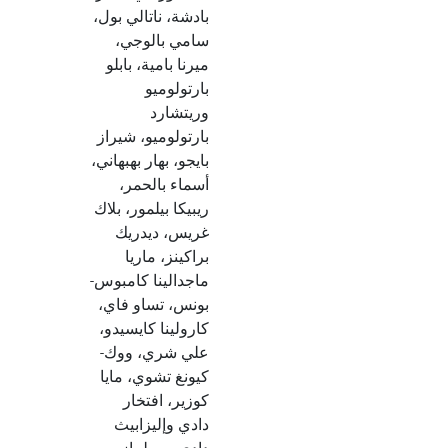
بادشة، ناتالي بول،
سامي بالوجي،
ميرنا بامية، بابلو
بارتولوميو
وريتشارد
بارتولوميو، شيراز
بايجو، بهار بهبهاني،
أسماء بالحمر،
ريبيكا بيلمور، بلاك
غريس، ديدريك
براكينز، ماريا
ماجدالينا كامبوس-
بونس، تساو فاي،
كارولينا كايسيدو،
علي شري، ووك-
كيونغ تشوي، مايا
كوزير، افتخار
دادي وإليزابيث